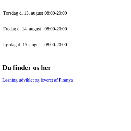
Torsdag d. 13. august
0
8
:
0
0
-
20
:
0
0
Fredag d. 14. august
0
8
:
0
0
-
20
:
0
0
Lørdag d. 15. august
0
8
:
0
0
-
20
:
0
0
Du finder os her
Løsning udviklet og leveret af
Piranya