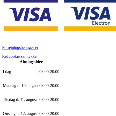
Forretningsbetingelser
Ret cookie-samtykke
Åbningstider
I dag
0
8
:
0
0
-
20
:
0
0
Mandag d. 10. august
0
8
:
0
0
-
20
:
0
0
Tirsdag d. 11. august
0
8
:
0
0
-
20
:
0
0
Onsdag d. 12. august
0
8
:
0
0
-
20
:
0
0