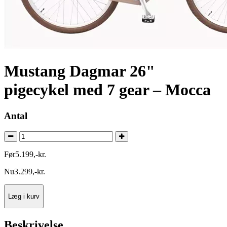
Mustang Dagmar 26"
pigecykel med 7 gear – Mocca
Antal
Før
5.199
,
-
kr.
Nu
3.299
,
-
kr.
Læg i kurv
Beskrivelse