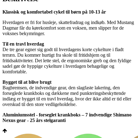
Klassisk og komfortabel cykel til børn på 10-13 år
Hverdagen er fri for husleje, skattefradrag og indkøb. Med Mustang
Dagmar får du kørekomfort som en voksen, men slipper for de
voksnes bekymringer.
Til en travl hverdag
De tre gear egner sig godt til hverdagens korte cykelture i fladt
terræn. Du kommer hurtigt fra skole til fritidshjem og til
fritidsaktiviteter. Det lette stel, de ergonomiske greb og den fyldige
sadel gør de hyppige cykelture i hverdagen behagelige og
komfortable.
Bygget til at blive brugt
Bagbremsen, de indvendige gear, den slagfaste lakering, den
forseglede krankboks og dækkene med punkteringsbeskyttende
indlæg er bygget til en travl hverdag, hvor der ikke altid er tid eller
overskud til den store vedligeholdelse.
Aluminiumsstel - forseglet krankboks – 7 indvendige Shimano
Nexus gear - 25 års stelgaranti