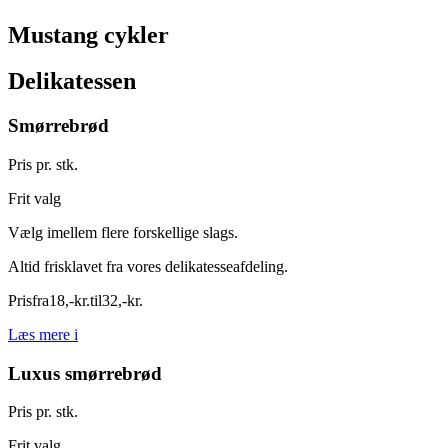
Mustang cykler
Delikatessen
Smørrebrød
Pris pr. stk.
Frit valg
Vælg imellem flere forskellige slags.
Altid frisklavet fra vores delikatesseafdeling.
Pris
fra
18
,
-
kr.
til
32
,
-
kr.
Læs mere
i
Luxus smørrebrød
Pris pr. stk.
Frit valg