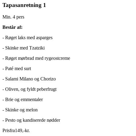
Tapasanretning 1
Min. 4 pers
Består af:
- Røget laks med asparges
- Skinke med Tzatziki
- Røget mørbrad med rygeostcreme
- Paté med surt
- Salami Milano og Chorizo
- Oliven, og fyldt peberfrugt
- Brie og emmentaler
- Skinke og melon
- Pesto og kandiserede nødder
Pris
fra
149
,
-
kr.