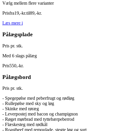
Vælg mellem flere varianter
Pris
fra
19
,
-
kr.
til
89
,
-
kr.
Læs mere
i
Pålægsplade
Pris pr. stk.
Med 6 slags pålæg
Pris
550
,
-
kr.
Pålægsbord
Pris pr. stk.
- Spegepølse med peberfrugt og rødløg
- Rullepølse med sky og løg
- Skinke med røræg
- Leverpostej med bacon og champignon
- Røget mørbrad med tyttebærpeberrod
- Flæskesteg med rødkål
- Roastbeef med remoulade, stegte løg og surt