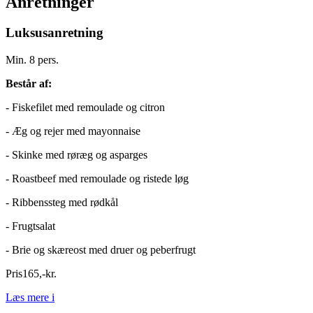
Anretninger
Luksusanretning
Min. 8 pers.
Består af:
- Fiskefilet med remoulade og citron
- Æg og rejer med mayonnaise
- Skinke med røræg og asparges
- Roastbeef med remoulade og ristede løg
- Ribbenssteg med rødkål
- Frugtsalat
- Brie og skæreost med druer og peberfrugt
Pris
165
,
-
kr.
Læs mere
i