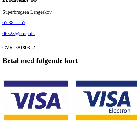
Superbrugsen Langeskov
65 38 11 55
06328@coop.dk
CVR: 38180312
Betal med følgende kort