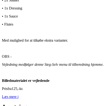
• 2x Salater
• 1x Dressing
• 1x Sauce
• Flutes
Med mulighed for at tilkøbe ekstra varianter.
OBS -
Vejledning medfølger denne Steg-Selv menu til tilberedning hjemme.
Billedmaterialet er vejledende
Pris
fra
125
,
-
kr.
Læs mere
i