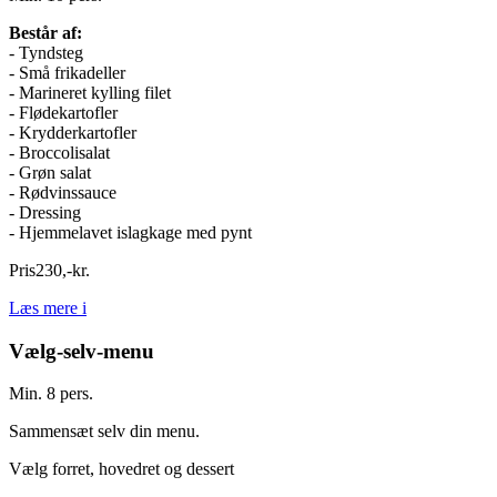
Består af:
- Tyndsteg
- Små frikadeller
- Marineret kylling filet
- Flødekartofler
- Krydderkartofler
- Broccolisalat
- Grøn salat
- Rødvinssauce
- Dressing
- Hjemmelavet islagkage med pynt
Pris
230
,
-
kr.
Læs mere
i
Vælg-selv-menu
Min. 8 pers.
Sammensæt selv din menu.
Vælg forret, hovedret og dessert