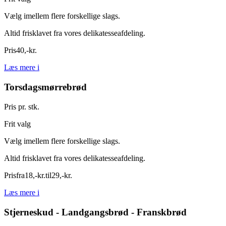
Vælg imellem flere forskellige slags.
Altid frisklavet fra vores delikatesseafdeling.
Pris
40
,
-
kr.
Læs mere
i
Torsdagsmørrebrød
Pris pr. stk.
Frit valg
Vælg imellem flere forskellige slags.
Altid frisklavet fra vores delikatesseafdeling.
Pris
fra
18
,
-
kr.
til
29
,
-
kr.
Læs mere
i
Stjerneskud - Landgangsbrød - Franskbrød