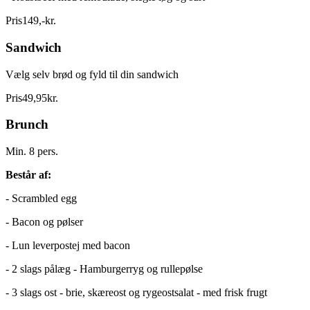
Pris
149
,
-
kr.
Sandwich
Vælg selv brød og fyld til din sandwich
Pris
49
,
95
kr.
Brunch
Min. 8 pers.
Består af:
- Scrambled egg
- Bacon og pølser
- Lun leverpostej med bacon
- 2 slags pålæg - Hamburgerryg og rullepølse
- 3 slags ost - brie, skæreost og rygeostsalat - med frisk frugt