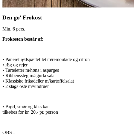
Den go' Frokost
Min. 6 pers.
Frokosten består af:
• Paneret rødspættefilet m/remoulade og citron
• Æg og rejer
• Tarteletter m/høns i asparges
• Ribbenssteg m/agurkesalat
• Klassiske frikadeller m/kartoffelsalat
• 2 slags oste m/vindruer
• Brød, smør og kiks kan
tilkøbes for kr. 20,- pr. person
OBS -