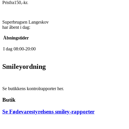
Pris
fra
150
,
-
kr.
Superbrugsen Langeskov
har åbent i dag:
Åbningstider
I dag
0
8
:
0
0
-
20
:
0
0
Smileyordning
Se butikkens kontrolrapporter her.
Butik
Se Fødevarestyrelsens smiley-rapporter