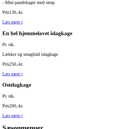
- Mini pandekager med sirup
Pris
130
,
-
kr.
Læs mere
i
En hel hjemmelavet islagkage
Pr. stk.
Lækker og smagfuld islagkage
Pris
250
,
-
kr.
Læs mere
i
Ostelagkage
Pr. stk.
Pris
200
,
-
kr.
Læs mere
i
Sæsonmenuer