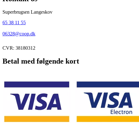
Superbrugsen Langeskov
65 38 11 55
06328@coop.dk
CVR: 38180312
Betal med følgende kort