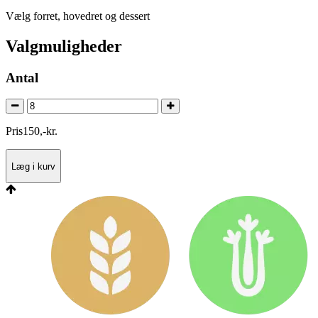
Vælg forret, hovedret og dessert
Valgmuligheder
Antal
Pris
150
,
-
kr.
Læg i kurv