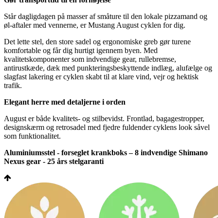
Står dagligdagen på masser af småture til den lokale pizzamand og
øl-aftaler med vennerne, er Mustang August cyklen for dig.
Det lette stel, den store sadel og ergonomiske greb gør turene
komfortable og får dig hurtigt igennem byen. Med
kvalitetskomponenter som indvendige gear, rullebremse,
antirustkæde, dæk med punkteringsbeskyttende indlæg, alufælge og
slagfast lakering er cyklen skabt til at klare vind, vejr og hektisk
trafik.
Elegant herre med detaljerne i orden
August er både kvalitets- og stilbevidst. Frontlad, bagagestropper,
designskærm og retrosadel med fjedre fuldender cyklens look såvel
som funktionalitet.
Aluminiumsstel - forseglet krankboks – 8 indvendige Shimano
Nexus gear - 25 års stelgaranti