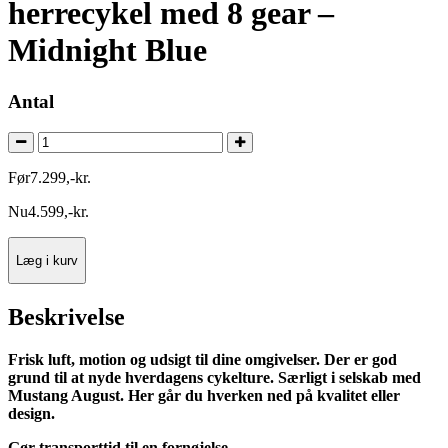
herrecykel med 8 gear –
Midnight Blue
Antal
Før
7.299
,
-
kr.
Nu
4.599
,
-
kr.
Læg i kurv
Beskrivelse
Frisk luft, motion og udsigt til dine omgivelser. Der er god
grund til at nyde hverdagens cykelture. Særligt i selskab med
Mustang August. Her går du hverken ned på kvalitet eller
design.
Gør transporttid til en fornøjelse