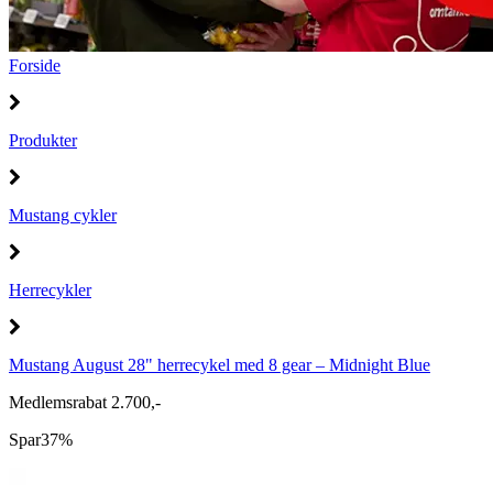
Forside
Produkter
Mustang cykler
Herrecykler
Mustang August 28" herrecykel med 8 gear – Midnight Blue
Medlemsrabat 2.700,-
Spar
37%