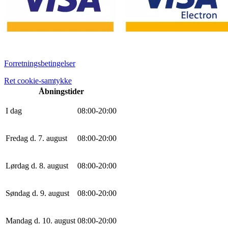
Forretningsbetingelser
Ret cookie-samtykke
Åbningstider
I dag
0
8
:
0
0
-
20
:
0
0
Fredag d. 7. august
0
8
:
0
0
-
20
:
0
0
Lørdag d. 8. august
0
8
:
0
0
-
20
:
0
0
Søndag d. 9. august
0
8
:
0
0
-
20
:
0
0
Mandag d. 10. august
0
8
:
0
0
-
20
:
0
0