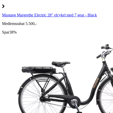
Mustang Margrethe Electric 28" elcykel med 7 gear - Black
Medlemsrabat 5.500,-
Spar
38%