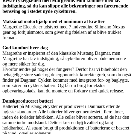
Bevar cykelglæden med Margrethe. Hun kommer med lav
indstigning, så du kan slippe alle bekymringer om faretruende
bensving og i stedet nyde cykelturen.
Maksimal motorhjælp med et minimum af kræfter
Margrethe Electric er udstyret med 7 indvendige Shimano Nexus
gear og forhjulsmotor, som giver dig følelsen af at blive trukket
fremad.
God komfort hver dag
Margrethe er inspireret af den klassiske Mustang Dagmar, men
Margrethe har lav indstigning, så cykelturen bliver både nemmere
og mere sikker for dig.
Hvorfor ændre på noget der fungerer? Derfor har vi bibeholdt den
behagelige store sadel og de ergonomisk korrekte greb, som du også
finder på Dagmar. Cyklen kommer med integreret for- og baglygte,
som kører på cyklens batteri. Og får du brug for ekstra
opbevaringsplads, kan du montere en forkurv med quick release.
Danskproduceret batteri
Batteriet på Mustang elcykler er produceret i Danmark efter de
højeste standarder. Alle batterier bliver gennemtestet i flere timer,
inden de forlader fabrikken. Alle celler bliver sorteret, så de har den
samme indre modstand. Dette sikrer en høj kvalitet og lang
holdbarhed. Al strøm brugt til produktionen af batterierne er baseret
på vind- og/eller solenergi.