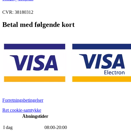
CVR: 38180312
Betal med følgende kort
Forretningsbetingelser
Ret cookie-samtykke
Åbningstider
I dag
0
8
:
0
0
-
20
:
0
0