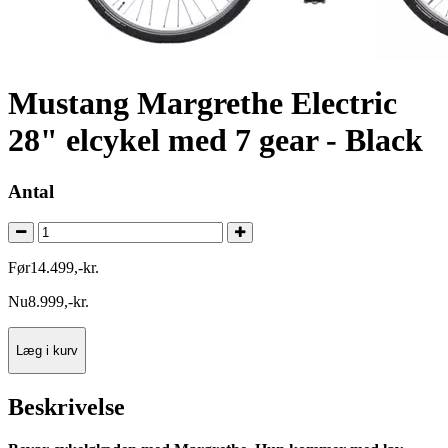
Mustang Margrethe Electric
28" elcykel med 7 gear - Black
Antal
Før
14.499
,
-
kr.
Nu
8.999
,
-
kr.
Læg i kurv
Beskrivelse