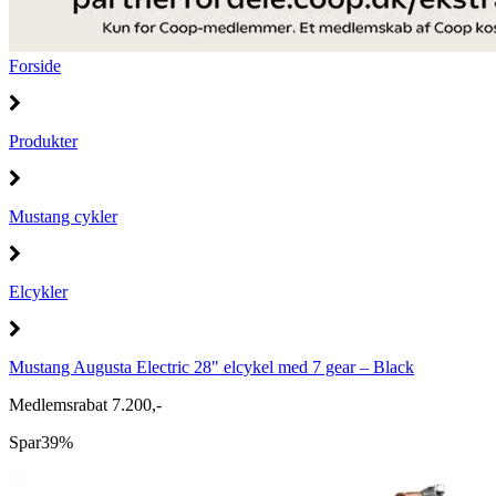
Forside
Produkter
Mustang cykler
Elcykler
Mustang Augusta Electric 28" elcykel med 7 gear – Black
Medlemsrabat 7.200,-
Spar
39%