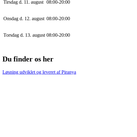
Tirsdag d. 11. august
0
8
:
0
0
-
20
:
0
0
Onsdag d. 12. august
0
8
:
0
0
-
20
:
0
0
Torsdag d. 13. august
0
8
:
0
0
-
20
:
0
0
Du finder os her
Løsning udviklet og leveret af
Piranya