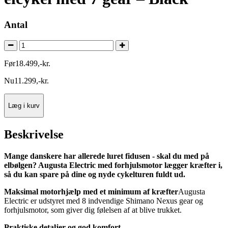
Antal
Før
18.499
,
-
kr.
Nu
11.299
,
-
kr.
Læg i kurv
Beskrivelse
Mange danskere har allerede luret fidusen - skal du med på
elbølgen? Augusta Electric med forhjulsmotor lægger kræfter i,
så du kan spare på dine og nyde cykelturen fuldt ud.
Maksimal motorhjælp med et minimum af kræfter
Augusta
Electric er udstyret med 8 indvendige Shimano Nexus gear og
forhjulsmotor, som giver dig følelsen af at blive trukket.
Praktiske detaljer og god komfort