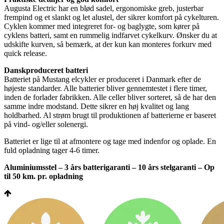
Augusta Electric har en blød sadel, ergonomiske greb, justerbar
frempind og et slankt og let alustel, der sikrer komfort på cykelturen.
Cyklen kommer med integreret for- og baglygte, som kører på
cyklens batteri, samt en rummelig indfarvet cykelkurv. Ønsker du at
udskifte kurven, så bemærk, at der kun kan monteres forkurv med
quick release.
Danskproduceret batteri
Batteriet på Mustang elcykler er produceret i Danmark efter de
højeste standarder. Alle batterier bliver gennemtestet i flere timer,
inden de forlader fabrikken. Alle celler bliver sorteret, så de har den
samme indre modstand. Dette sikrer en høj kvalitet og lang
holdbarhed. Al strøm brugt til produktionen af batterierne er baseret
på vind- og/eller solenergi.
Batteriet er lige til at afmontere og tage med indenfor og oplade. En
fuld opladning tager 4-6 timer.
Aluminiumsstel – 3 års batterigaranti – 10 års stelgaranti – Op
til 50 km. pr. opladning