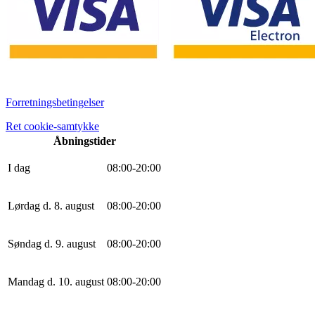
Forretningsbetingelser
Ret cookie-samtykke
Åbningstider
I dag
0
8
:
0
0
-
20
:
0
0
Lørdag d. 8. august
0
8
:
0
0
-
20
:
0
0
Søndag d. 9. august
0
8
:
0
0
-
20
:
0
0
Mandag d. 10. august
0
8
:
0
0
-
20
:
0
0