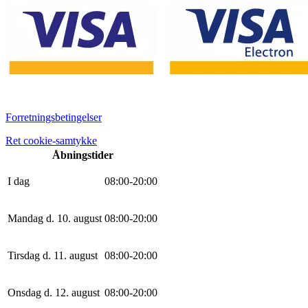
Forretningsbetingelser
Ret cookie-samtykke
Åbningstider
I dag
0
8
:
0
0
-
20
:
0
0
Mandag d. 10. august
0
8
:
0
0
-
20
:
0
0
Tirsdag d. 11. august
0
8
:
0
0
-
20
:
0
0
Onsdag d. 12. august
0
8
:
0
0
-
20
:
0
0