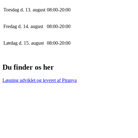
Torsdag d. 13. august
0
8
:
0
0
-
20
:
0
0
Fredag d. 14. august
0
8
:
0
0
-
20
:
0
0
Lørdag d. 15. august
0
8
:
0
0
-
20
:
0
0
Du finder os her
Løsning udviklet og leveret af
Piranya