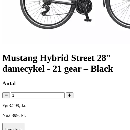
Mustang Hybrid Street 28"
damecykel - 21 gear – Black
Antal
Før
3.599
,
-
kr.
Nu
2.399
,
-
kr.
Læg i kurv