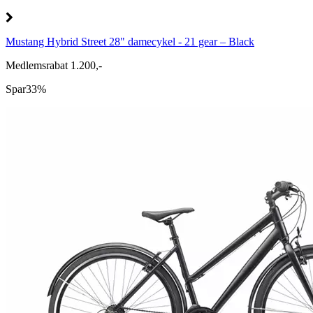
Mustang Hybrid Street 28" damecykel - 21 gear – Black
Medlemsrabat 1.200,-
Spar
33%