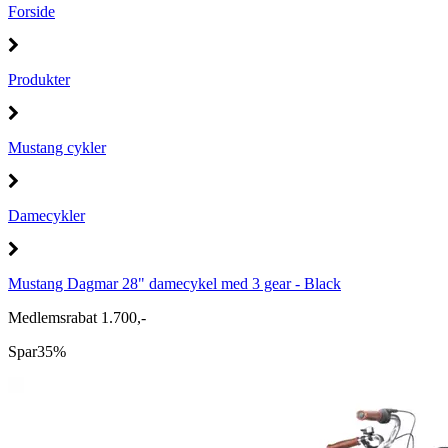
Forside
Produkter
Mustang cykler
Damecykler
Mustang Dagmar 28" damecykel med 3 gear - Black
Medlemsrabat 1.700,-
Spar
35%