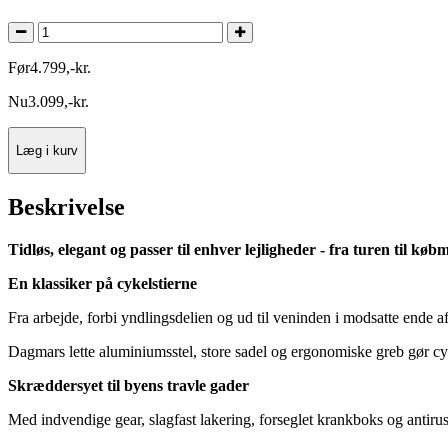
Før
4.799
,
-
kr.
Nu
3.099
,
-
kr.
Læg i kurv
Beskrivelse
Tidløs, elegant og passer til enhver lejligheder - fra turen til 
En klassiker på cykelstierne
Fra arbejde, forbi yndlingsdelien og ud til veninden i modsatte ende af
Dagmars lette aluminiumsstel, store sadel og ergonomiske greb gør cy
Skræddersyet til byens travle gader
Med indvendige gear, slagfast lakering, forseglet krankboks og antirus