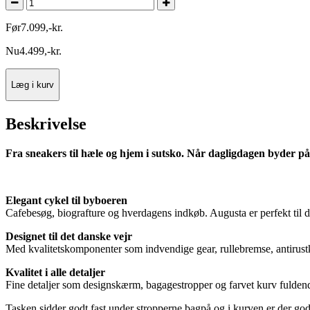
Før
7.099
,
-
kr.
Nu
4.499
,
-
kr.
Læg i kurv
Beskrivelse
Fra sneakers til hæle og hjem i sutsko. Når dagligdagen byder på
Elegant cykel til byboeren
Cafebesøg, biografture og hverdagens indkøb. Augusta er perfekt til de
Designet til det danske vejr
Med kvalitetskomponenter som indvendige gear, rullebremse, antirustkæ
Kvalitet i alle detaljer
Fine detaljer som designskærm, bagagestropper og farvet kurv fulden
Tasken sidder godt fast under stropperne bagpå og i kurven er der god 