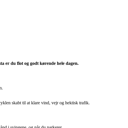
ta er du flot og godt kørende hele dagen.
n.
n skabt til at klare vind, vejr og hektisk trafik.
hånd i svingene, og når du parkerer.