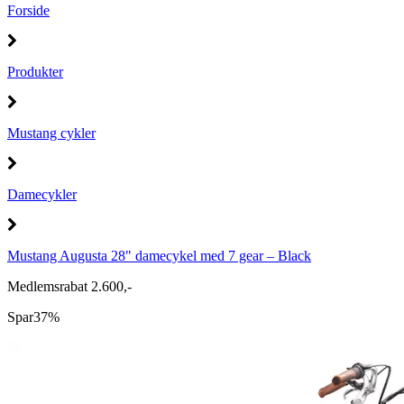
Forside
Produkter
Mustang cykler
Damecykler
Mustang Augusta 28" damecykel med 7 gear – Black
Medlemsrabat 2.600,-
Spar
37%