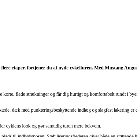
 flere etaper, fortjener du at nyde cykelturen. Med Mustang Augus
 korte, flade strækninger og får dig hurtigt og komfortabelt rundt i bye
de, dæk med punkteringsbeskyttende indlæg og slagfast lakering er cykle
der cyklens look og gør samtidig turen mere bekvem.
plads til indkøbsposen. Stabiliseringsfjederen giver både en støttende 