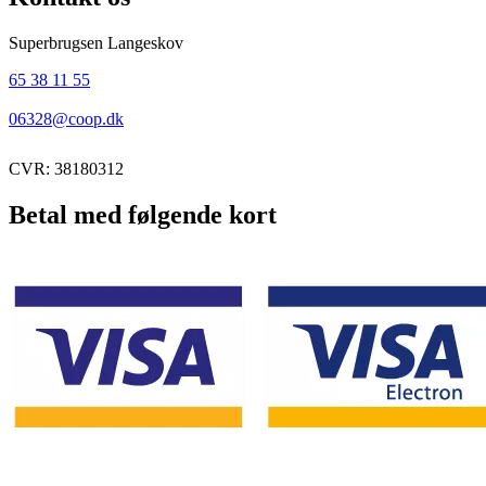
Superbrugsen Langeskov
65 38 11 55
06328@coop.dk
CVR: 38180312
Betal med følgende kort