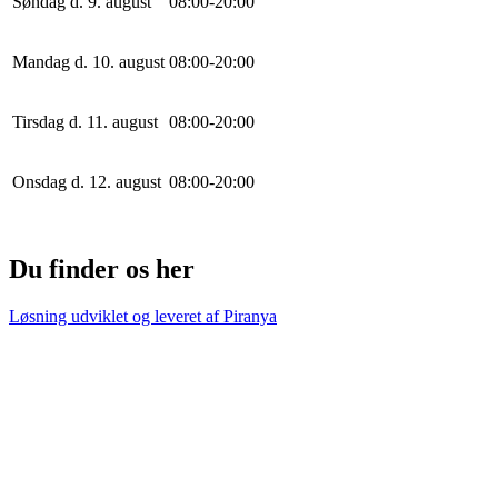
Søndag d. 9. august
0
8
:
0
0
-
20
:
0
0
Mandag d. 10. august
0
8
:
0
0
-
20
:
0
0
Tirsdag d. 11. august
0
8
:
0
0
-
20
:
0
0
Onsdag d. 12. august
0
8
:
0
0
-
20
:
0
0
Du finder os her
Løsning udviklet og leveret af
Piranya