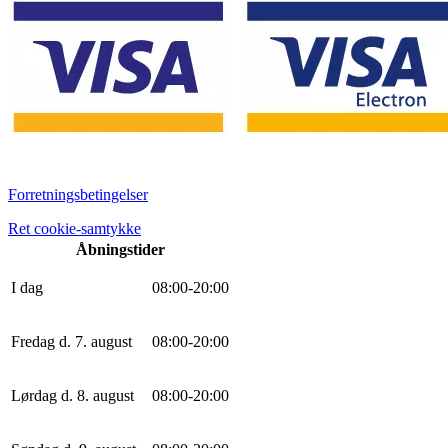
Forretningsbetingelser
Ret cookie-samtykke
Åbningstider
I dag
0
8
:
0
0
-
20
:
0
0
Fredag d. 7. august
0
8
:
0
0
-
20
:
0
0
Lørdag d. 8. august
0
8
:
0
0
-
20
:
0
0