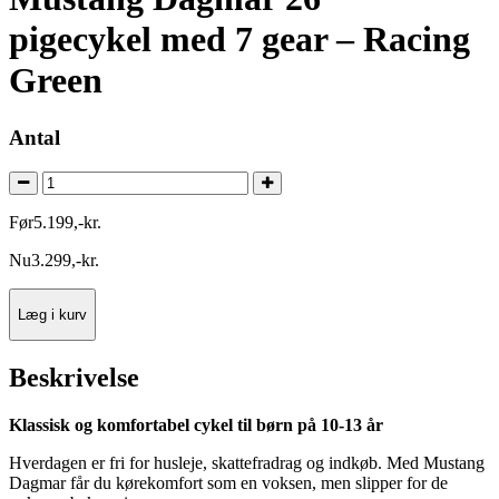
pigecykel med 7 gear – Racing
Green
Antal
Før
5.199
,
-
kr.
Nu
3.299
,
-
kr.
Læg i kurv
Beskrivelse
Klassisk og komfortabel cykel til børn på 10-13 år
Hverdagen er fri for husleje, skattefradrag og indkøb. Med Mustang
Dagmar får du kørekomfort som en voksen, men slipper for de