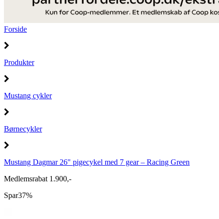
Forside
Produkter
Mustang cykler
Børnecykler
Mustang Dagmar 26" pigecykel med 7 gear – Racing Green
Medlemsrabat 1.900,-
Spar
37%