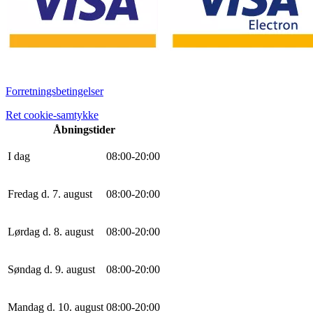
Forretningsbetingelser
Ret cookie-samtykke
Åbningstider
I dag
0
8
:
0
0
-
20
:
0
0
Fredag d. 7. august
0
8
:
0
0
-
20
:
0
0
Lørdag d. 8. august
0
8
:
0
0
-
20
:
0
0
Søndag d. 9. august
0
8
:
0
0
-
20
:
0
0
Mandag d. 10. august
0
8
:
0
0
-
20
:
0
0