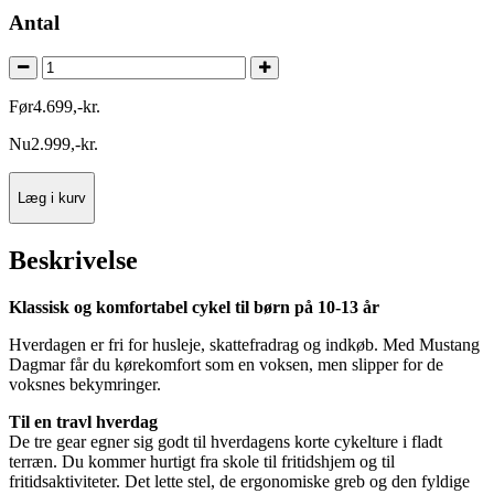
Antal
Før
4.699
,
-
kr.
Nu
2.999
,
-
kr.
Læg i kurv
Beskrivelse
Klassisk og komfortabel cykel til børn på 10-13 år
Hverdagen er fri for husleje, skattefradrag og indkøb. Med Mustang
Dagmar får du kørekomfort som en voksen, men slipper for de
voksnes bekymringer.
Til en travl hverdag
De tre gear egner sig godt til hverdagens korte cykelture i fladt
terræn. Du kommer hurtigt fra skole til fritidshjem og til
fritidsaktiviteter. Det lette stel, de ergonomiske greb og den fyldige