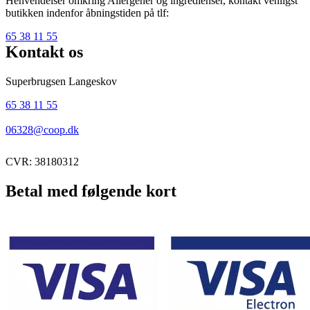
Henvendelser omkring Allergener og ingredienser, kontakt venligst
butikken indenfor åbningstiden på tlf:
65 38 11 55
Kontakt os
Superbrugsen Langeskov
65 38 11 55
06328@coop.dk
CVR: 38180312
Betal med følgende kort