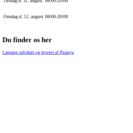
Tirsdag d. 11. august
0
8
:
0
0
-
20
:
0
0
Onsdag d. 12. august
0
8
:
0
0
-
20
:
0
0
Du finder os her
Løsning udviklet og leveret af
Piranya