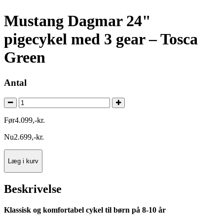
Mustang Dagmar 24"
pigecykel med 3 gear – Tosca
Green
Antal
Før
4.099
,
-
kr.
Nu
2.699
,
-
kr.
Læg i kurv
Beskrivelse
Klassisk og komfortabel cykel til børn på 8-10 år