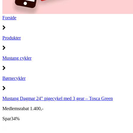
Forside
Produkter
Mustang cykler
Børnecykler
Mustang Dagmar 24" pigecykel med 3 gear – Tosca Green
Medlemsrabat 1.400,-
Spar
34%