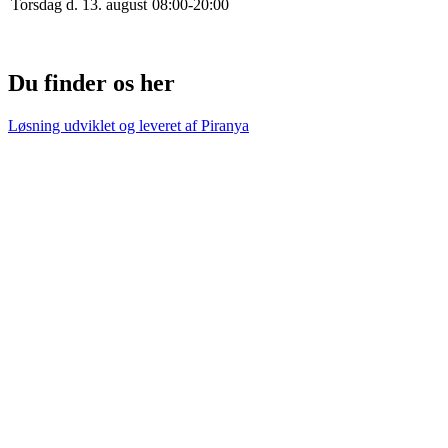
Torsdag d. 13. august
0
8
:
0
0
-
20
:
0
0
Du finder os her
Løsning udviklet og leveret af
Piranya