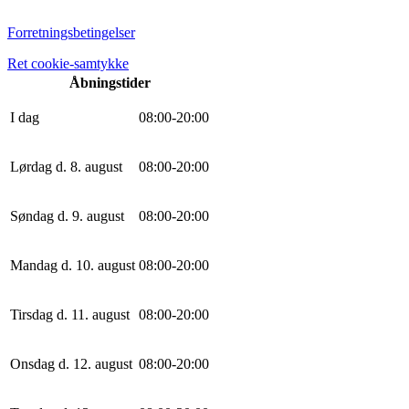
Forretningsbetingelser
Ret cookie-samtykke
Åbningstider
I dag
0
8
:
0
0
-
20
:
0
0
Lørdag d. 8. august
0
8
:
0
0
-
20
:
0
0
Søndag d. 9. august
0
8
:
0
0
-
20
:
0
0
Mandag d. 10. august
0
8
:
0
0
-
20
:
0
0
Tirsdag d. 11. august
0
8
:
0
0
-
20
:
0
0
Onsdag d. 12. august
0
8
:
0
0
-
20
:
0
0