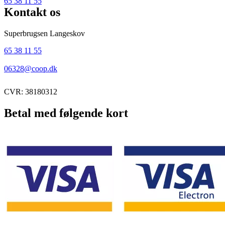
65 38 11 55
Kontakt os
Superbrugsen Langeskov
65 38 11 55
06328@coop.dk
CVR: 38180312
Betal med følgende kort