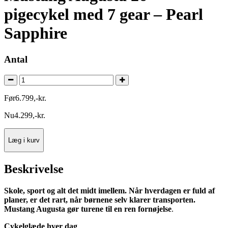
pigecykel med 7 gear – Pearl
Sapphire
Antal
Før
6.799
,
-
kr.
Nu
4.299
,
-
kr.
Læg i kurv
Beskrivelse
Skole, sport og alt det midt imellem. Når hverdagen er fuld af
planer, er det rart, når børnene selv klarer transporten.
Mustang Augusta gør turene til en ren fornøjelse
.
Cykelglæde hver dag