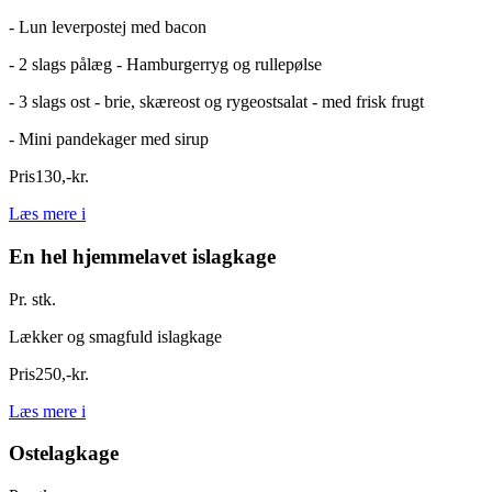
- Lun leverpostej med bacon
- 2 slags pålæg - Hamburgerryg og rullepølse
- 3 slags ost - brie, skæreost og rygeostsalat - med frisk frugt
- Mini pandekager med sirup
Pris
130
,
-
kr.
Læs mere
i
En hel hjemmelavet islagkage
Pr. stk.
Lækker og smagfuld islagkage
Pris
250
,
-
kr.
Læs mere
i
Ostelagkage