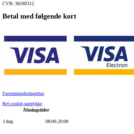
CVR: 38180312
Betal med følgende kort
Forretningsbetingelser
Ret cookie-samtykke
Åbningstider
I dag
0
8
:
0
0
-
20
:
0
0