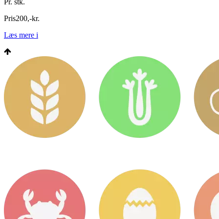
Pr. stk.
Pris
200
,
-
kr.
Læs mere
i