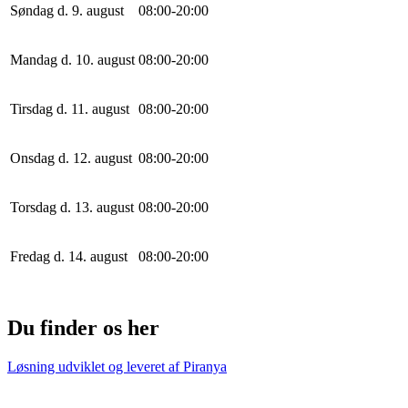
Søndag d. 9. august
0
8
:
0
0
-
20
:
0
0
Mandag d. 10. august
0
8
:
0
0
-
20
:
0
0
Tirsdag d. 11. august
0
8
:
0
0
-
20
:
0
0
Onsdag d. 12. august
0
8
:
0
0
-
20
:
0
0
Torsdag d. 13. august
0
8
:
0
0
-
20
:
0
0
Fredag d. 14. august
0
8
:
0
0
-
20
:
0
0
Du finder os her
Løsning udviklet og leveret af
Piranya