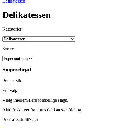
Delikatessen
Delikatessen
Kategorier:
Sorter:
Smørrebrød
Pris pr. stk.
Frit valg
Vælg imellem flere forskellige slags.
Altid frisklavet fra vores delikatesseafdeling.
Pris
fra
18
,
-
kr.
til
32
,
-
kr.