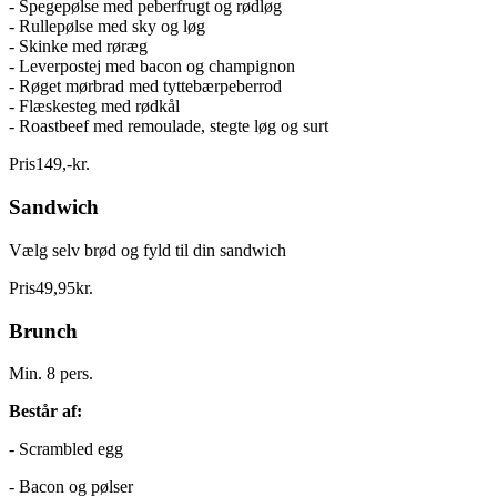
- Spegepølse med peberfrugt og rødløg
- Rullepølse med sky og løg
- Skinke med røræg
- Leverpostej med bacon og champignon
- Røget mørbrad med tyttebærpeberrod
- Flæskesteg med rødkål
- Roastbeef med remoulade, stegte løg og surt
Pris
149
,
-
kr.
Sandwich
Vælg selv brød og fyld til din sandwich
Pris
49
,
95
kr.
Brunch
Min. 8 pers.
Består af:
- Scrambled egg
- Bacon og pølser