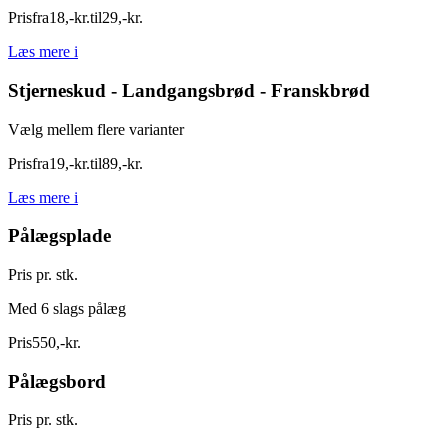
Pris
fra
18
,
-
kr.
til
29
,
-
kr.
Læs mere
i
Stjerneskud - Landgangsbrød - Franskbrød
Vælg mellem flere varianter
Pris
fra
19
,
-
kr.
til
89
,
-
kr.
Læs mere
i
Pålægsplade
Pris pr. stk.
Med 6 slags pålæg
Pris
550
,
-
kr.
Pålægsbord
Pris pr. stk.