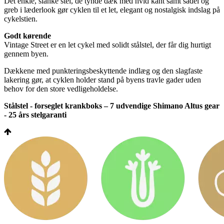
Det enkle, slanke stel, de tynde dæk med hvid kant samt sadel og
greb i læderlook gør cyklen til et let, elegant og nostalgisk indslag på
cykelstien.
Godt kørende
Vintage Street er en let cykel med solidt stålstel, der får dig hurtigt
gennem byen.
Dækkene med punkteringsbeskyttende indlæg og den slagfaste
lakering gør, at cyklen holder stand på byens travle gader uden
behov for den store vedligeholdelse.
Stålstel - forseglet krankboks – 7 udvendige Shimano Altus gear
- 25 års stelgaranti