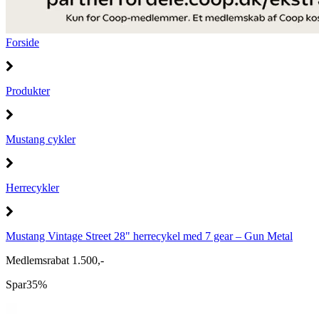
Forside
Produkter
Mustang cykler
Herrecykler
Mustang Vintage Street 28" herrecykel med 7 gear – Gun Metal
Medlemsrabat 1.500,-
Spar
35%