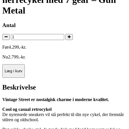
Metal
Antal
Før
4.299
,
-
kr.
Nu
2.799
,
-
kr.
Læg i kurv
Beskrivelse
Vintage Street er nostalgisk charme i moderne kvalitet.
Cool og casual retrocykel
De nyrensede sneakers vil stå perfekt til din nye cykel, der fremstår
stilren og oldschool.