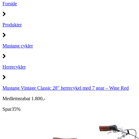
Forside
Produkter
Mustang cykler
Herrecykler
Mustang Vintage Classic 28" herrecykel med 7 gear – Wine Red
Medlemsrabat 1.800,-
Spar
35%