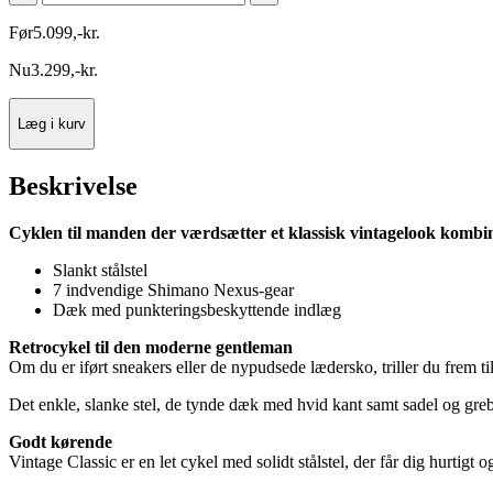
Før
5.099
,
-
kr.
Nu
3.299
,
-
kr.
Læg i kurv
Beskrivelse
Cyklen til manden der værdsætter et klassisk vintagelook kombin
Slankt stålstel
7 indvendige Shimano Nexus-gear
Dæk med punkteringsbeskyttende indlæg
Retrocykel til den moderne gentleman
Om du er iført sneakers eller de nypudsede lædersko, triller du frem til
Det enkle, slanke stel, de tynde dæk med hvid kant samt sadel og greb 
Godt kørende
Vintage Classic er en let cykel med solidt stålstel, der får dig hurtig